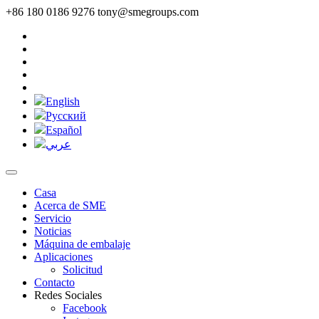
+86 180 0186 9276
tony@smegroups.com
English
Pусский
Español
عربي
Casa
Acerca de SME
Servicio
Noticias
Máquina de embalaje
Aplicaciones
Solicitud
Contacto
Redes Sociales
Facebook