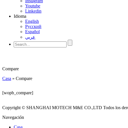
Instagram
Youtube
Linkedin
Idioma
English
Pусский
Español
عربي
Compare
Casa
»
Compare
[wopb_compare]
Copyright © SHANGHAI MOTECH M&E CO.,LTD Todos los derech
Navegación
Casa