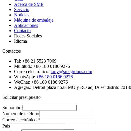
Acerca de SME
Servicio
Noticias
Máquina de embalaje
Aplicaciones
Contacto
Redes Sociales
Idioma
Contactos
Tal: +86 21 5523 7069
Multitud.: +86 180 0186 9276
Correo electrónico:
tony@smegroups.com
WhatsApp:
+86 180 0186 9276
WeChat: +86 180 0186 9276
Agregar.: Detroit plaza no28 MO y RO adj IA set distrito 201
Solicitar presupuesto
Su nombre
Número de teléfono
Correo electrónico
*
País