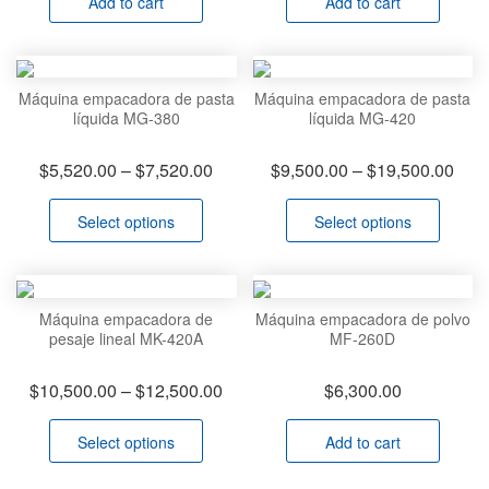
Add to cart
Add to cart
Máquina empacadora de pasta
Máquina empacadora de pasta
líquida MG-380
líquida MG-420
Price
Pric
$
5,520.00
–
$
7,520.00
$
9,500.00
–
$
19,500.00
range:
rang
$5,520.00
$9,5
Select options
Select options
through
thro
$7,520.00
$19,
Máquina empacadora de
Máquina empacadora de polvo
pesaje lineal MK-420A
MF-260D
Price
$
10,500.00
–
$
12,500.00
$
6,300.00
range:
$10,500.00
Select options
Add to cart
through
$12,500.00