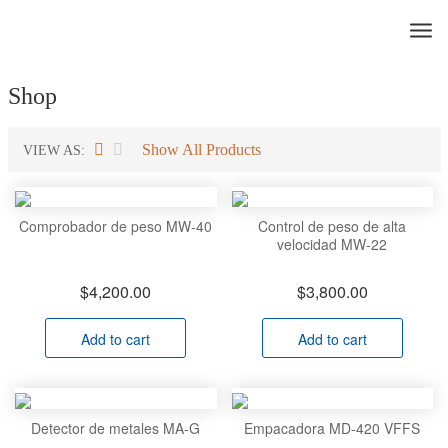
Products
Casa
»
Máquina de embalaje
Shop
Show All Products
VIEW AS:
Comprobador de peso MW-40
Control de peso de alta
velocidad MW-22
$
4,200.00
$
3,800.00
Add to cart
Add to cart
Detector de metales MA-G
Empacadora MD-420 VFFS