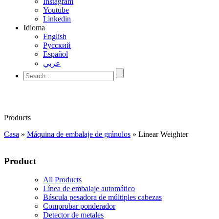
Instagram
Youtube
Linkedin
Idioma
English
Pусский
Español
عربي
Products
Casa
»
Máquina de embalaje de gránulos
»
Linear Weighter
Product
All Products
Línea de embalaje automático
Báscula pesadora de múltiples cabezas
Comprobar ponderador
Detector de metales