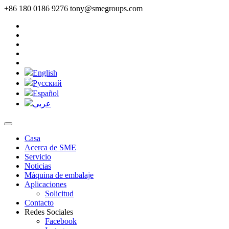
+86 180 0186 9276
tony@smegroups.com
English
Pусский
Español
عربي
Casa
Acerca de SME
Servicio
Noticias
Máquina de embalaje
Aplicaciones
Solicitud
Contacto
Redes Sociales
Facebook