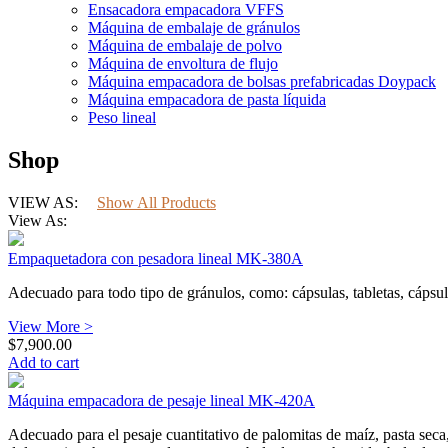
Ensacadora empacadora VFFS
Máquina de embalaje de gránulos
Máquina de embalaje de polvo
Máquina de envoltura de flujo
Máquina empacadora de bolsas prefabricadas Doypack
Máquina empacadora de pasta líquida
Peso lineal
Shop
VIEW AS:
Show All Products
View As:
Empaquetadora con pesadora lineal MK-380A
Adecuado para todo tipo de gránulos, como: cápsulas, tabletas, cápsula
View More >
$
7,900.00
Add to cart
Máquina empacadora de pesaje lineal MK-420A
Adecuado para el pesaje cuantitativo de palomitas de maíz, pasta seca,