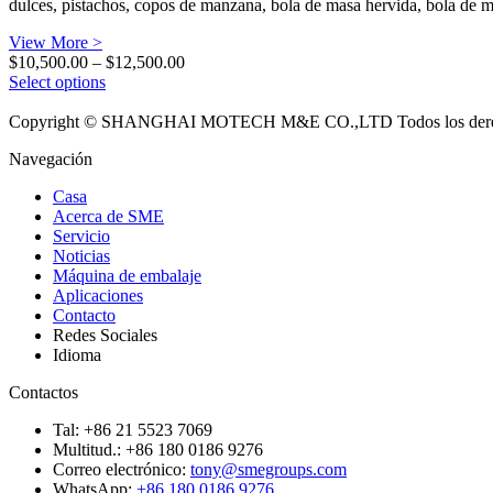
dulces, pistachos, copos de manzana, bola de masa hervida, bola de mas
View More >
Price
$
10,500.00
–
$
12,500.00
range:
Select options
$10,500.00
through
Copyright © SHANGHAI MOTECH M&E CO.,LTD Todos los derech
$12,500.00
Navegación
Casa
Acerca de SME
Servicio
Noticias
Máquina de embalaje
Aplicaciones
Contacto
Redes Sociales
Idioma
Contactos
Tal: +86 21 5523 7069
Multitud.: +86 180 0186 9276
Correo electrónico:
tony@smegroups.com
WhatsApp:
+86 180 0186 9276