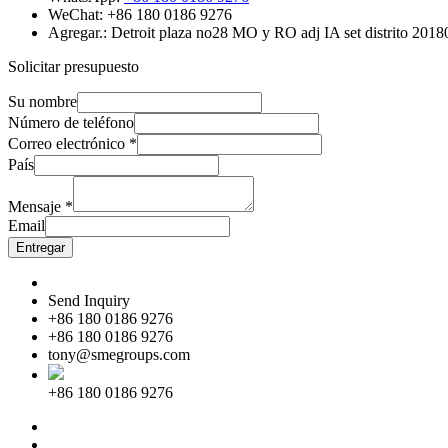
WeChat: +86 180 0186 9276
Agregar.: Detroit plaza no28 MO y RO adj IA set distrito 201
Solicitar presupuesto
Su nombre
Número de teléfono
Correo electrónico
*
País
Mensaje
*
Email
Entregar
Send Inquiry
+86 180 0186 9276
+86 180 0186 9276
tony@smegroups.com
+86 180 0186 9276