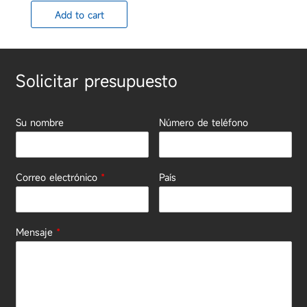
Add to cart
Solicitar presupuesto
Su nombre
Número de teléfono
Correo electrónico
*
País
Mensaje
*