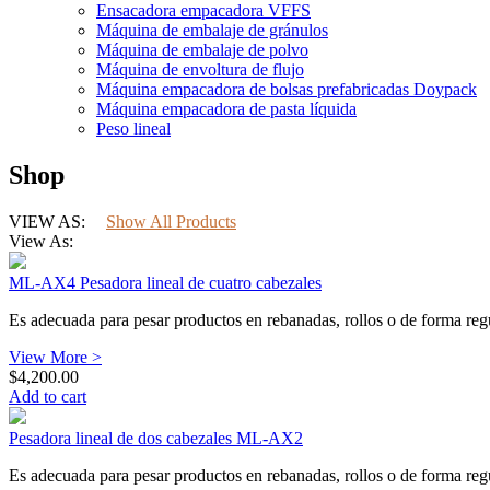
Ensacadora empacadora VFFS
Máquina de embalaje de gránulos
Máquina de embalaje de polvo
Máquina de envoltura de flujo
Máquina empacadora de bolsas prefabricadas Doypack
Máquina empacadora de pasta líquida
Peso lineal
Shop
VIEW AS:
Show All Products
View As:
ML-AX4 Pesadora lineal de cuatro cabezales
Es adecuada para pesar productos en rebanadas, rollos o de forma regu
View More >
$
4,200.00
Add to cart
Pesadora lineal de dos cabezales ML-AX2
Es adecuada para pesar productos en rebanadas, rollos o de forma regu