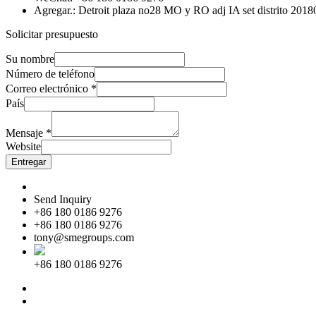
Agregar.: Detroit plaza no28 MO y RO adj IA set distrito 201
Solicitar presupuesto
Su nombre
Número de teléfono
Correo electrónico
*
País
Mensaje
*
Website
Entregar
Send Inquiry
+86 180 0186 9276
+86 180 0186 9276
tony@smegroups.com
+86 180 0186 9276