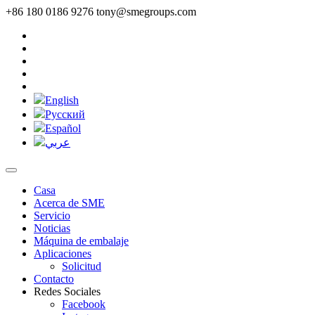
+86 180 0186 9276
tony@smegroups.com
English
Pусский
Español
عربي
Casa
Acerca de SME
Servicio
Noticias
Máquina de embalaje
Aplicaciones
Solicitud
Contacto
Redes Sociales
Facebook