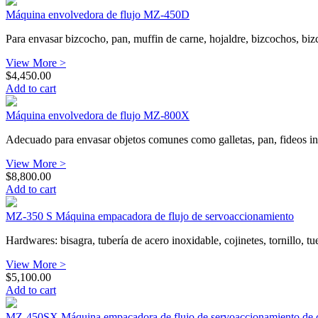
Máquina envolvedora de flujo MZ-450D
Para envasar bizcocho, pan, muffin de carne, hojaldre, bizcochos, bizcoc
View More >
$
4,450.00
Add to cart
Máquina envolvedora de flujo MZ-800X
Adecuado para envasar objetos comunes como galletas, pan, fideos insta
View More >
$
8,800.00
Add to cart
MZ-350 S Máquina empacadora de flujo de servoaccionamiento
Hardwares: bisagra, tubería de acero inoxidable, cojinetes, tornillo, tu
View More >
$
5,100.00
Add to cart
MZ-450SX Máquina empacadora de flujo de servoaccionamiento de 