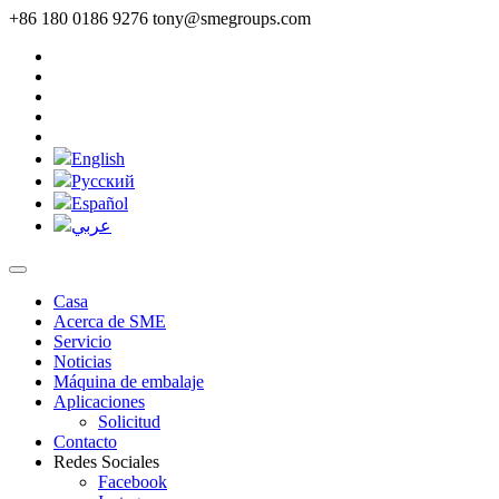
+86 180 0186 9276
tony@smegroups.com
English
Pусский
Español
عربي
Casa
Acerca de SME
Servicio
Noticias
Máquina de embalaje
Aplicaciones
Solicitud
Contacto
Redes Sociales
Facebook