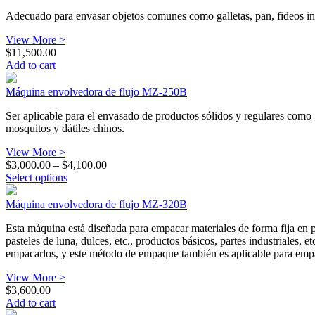
Adecuado para envasar objetos comunes como galletas, pan, fideos insta
View More >
$
11,500.00
Add to cart
Máquina envolvedora de flujo MZ-250B
Ser aplicable para el envasado de productos sólidos y regulares como g
mosquitos y dátiles chinos.
View More >
Price
$
3,000.00
–
$
4,100.00
range:
Select options
$3,000.00
through
Máquina envolvedora de flujo MZ-320B
$4,100.00
Esta máquina está diseñada para empacar materiales de forma fija en 
pasteles de luna, dulces, etc., productos básicos, partes industriales
empacarlos, y este método de empaque también es aplicable para empa
View More >
$
3,600.00
Add to cart