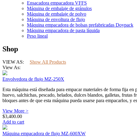
Ensacadora empacadora VFFS
Máquina de embalaje de gránulos
Máquina de embalaje de polvo
Máquina de envoltura de flujo
Máquina empacadora de bolsas prefabricadas Doypack
Máquina empacadora de pasta líquida
Peso lineal
Shop
VIEW AS:
Show All Products
View As:
Envolvedora de flujo MZ-250X
Esta máquina está diseñada para empacar materiales de forma fija en p
huevo, salchichas, pescado, helados, dulces blandos, galletas, frutas f
bloques antes de que esta máquina pueda usarse para empacarlos, y e
View More >
$
3,400.00
Add to cart
Máquina empacadora de flujo MZ-600XW