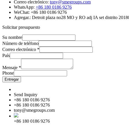
Correo electrónico:
tony@smegroups.com
WhatsApp:
+86 180 0186 9276
WeChat: +86 180 0186 9276
Agregar.: Detroit plaza no28 MO y RO adj IA set distrito 201
Solicitar presupuesto
Su nombre
Número de teléfono
Correo electrónico
*
País
Mensaje
*
Phone
Entregar
Send Inquiry
+86 180 0186 9276
+86 180 0186 9276
tony@smegroups.com
+86 180 0186 9276