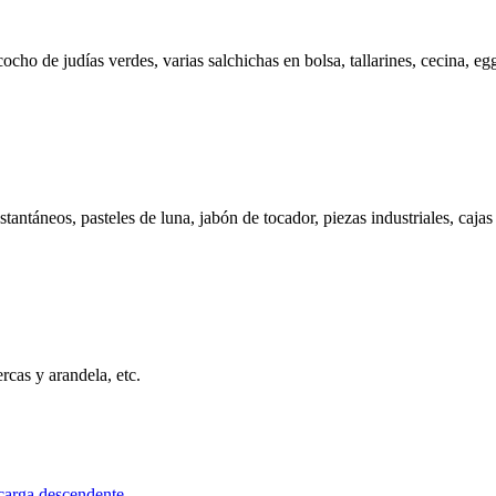
ho de judías verdes, varias salchichas en bolsa, tallarines, cecina, egg 
ntáneos, pasteles de luna, jabón de tocador, piezas industriales, cajas
ercas y arandela, etc.
carga descendente