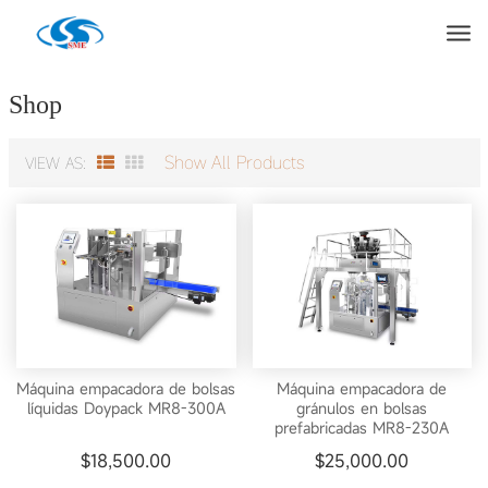
Products
Casa
»
Máquina empacadora de bolsas prefabricadas Doypack
Shop
Show All Products
VIEW AS:
Máquina empacadora de bolsas
Máquina empacadora de
líquidas Doypack MR8-300A
gránulos en bolsas
prefabricadas MR8-230A
$
18,500.00
$
25,000.00