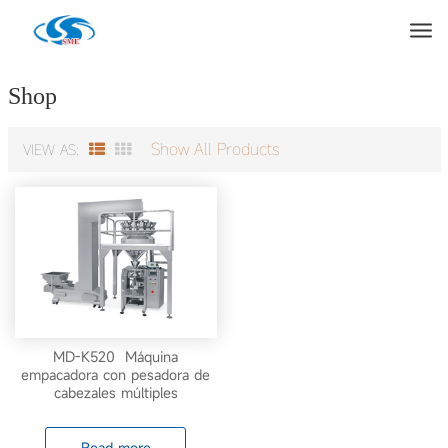
Products
Casa
»
Máquina de embalaje de gránulos
»
Multi Head Weighter
Shop
Scale
Show All Products
VIEW AS:
MD-K520 Máquina
empacadora con pesadora de
cabezales múltiples
Read more