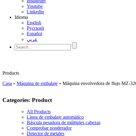
Instagram
Youtube
Linkedin
Idioma
English
Pусский
Español
عربي
Products
Casa
»
Máquina de embalaje
»
Máquina envolvedora de flujo MZ-3
Categories: Product
All Products
Línea de embalaje automático
Báscula pesadora de múltiples cabezas
Comprobar ponderador
Detector de metales