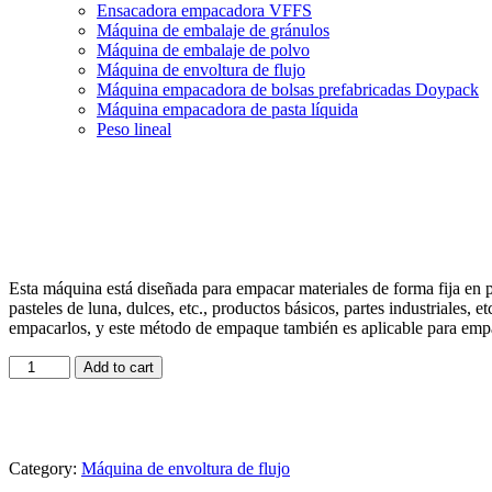
Ensacadora empacadora VFFS
Máquina de embalaje de gránulos
Máquina de embalaje de polvo
Máquina de envoltura de flujo
Máquina empacadora de bolsas prefabricadas Doypack
Máquina empacadora de pasta líquida
Peso lineal
Esta máquina está diseñada para empacar materiales de forma fija en 
pasteles de luna, dulces, etc., productos básicos, partes industriales
empacarlos, y este método de empaque también es aplicable para empa
Máquina
Add to cart
envolvedora
de
flujo
MZ-
320B
Category:
Máquina de envoltura de flujo
quantity