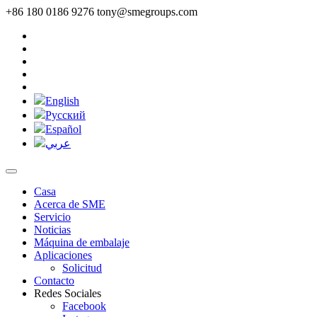
+86 180 0186 9276
tony@smegroups.com
English
Pусский
Español
عربي
Casa
Acerca de SME
Servicio
Noticias
Máquina de embalaje
Aplicaciones
Solicitud
Contacto
Redes Sociales
Facebook