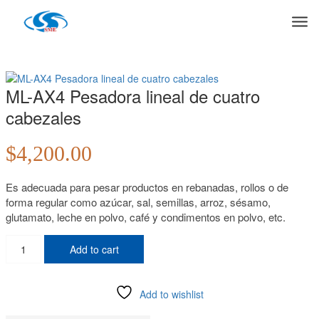
Products
Casa
»
Máquina de embalaje
»
ML-AX4 Pesadora lineal de cuatro
cabezales
ML-AX4 Pesadora lineal de cuatro
cabezales
$
4,200.00
Es adecuada para pesar productos en rebanadas, rollos o de
forma regular como azúcar, sal, semillas, arroz, sésamo,
glutamato, leche en polvo, café y condimentos en polvo, etc.
ML-
Add to cart
AX4
Pesadora
lineal
Add to wishlist
de
cuatro