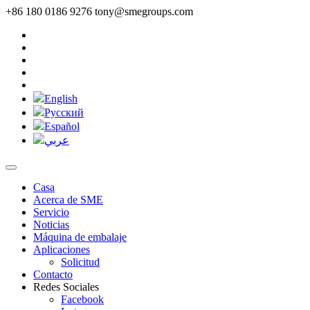
+86 180 0186 9276
tony@smegroups.com
English
Pусский
Español
عربي
Casa
Acerca de SME
Servicio
Noticias
Máquina de embalaje
Aplicaciones
Solicitud
Contacto
Redes Sociales
Facebook