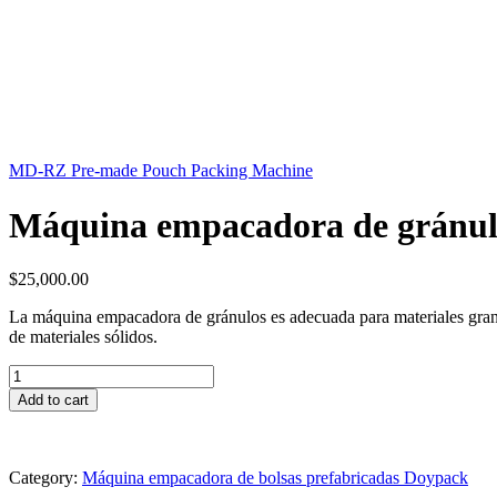
MD-RZ Pre-made Pouch Packing Machine
Máquina empacadora de gránul
$
25,000.00
La máquina empacadora de gránulos es adecuada para materiales granula
de materiales sólidos.
Máquina
empacadora
Add to cart
de
gránulos
en
bolsas
Category:
Máquina empacadora de bolsas prefabricadas Doypack
prefabricadas