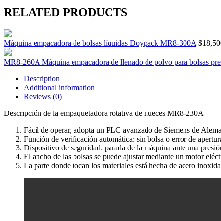
MR8-
RELATED PRODUCTS
230A
quantity
Máquina empacadora de bolsas líquidas Doypack MR8-300A
$
18,50
MR8-260A Máquina empacadora de llenado de polvo para bolsas pr
Description
Additional information
Reviews (0)
Descripción de la empaquetadora rotativa de nueces MR8-230A
Fácil de operar, adopta un PLC avanzado de Siemens de Alemania,
Función de verificación automática: sin bolsa o error de apertura 
Dispositivo de seguridad: parada de la máquina ante una presió
El ancho de las bolsas se puede ajustar mediante un motor eléctr
La parte donde tocan los materiales está hecha de acero inoxid