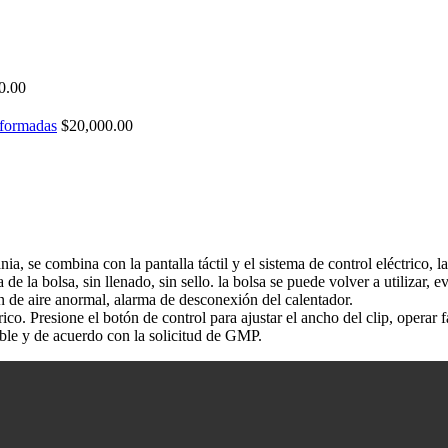
0.00
eformadas
$
20,000.00
 se combina con la pantalla táctil y el sistema de control eléctrico, 
de la bolsa, sin llenado, sin sello. la bolsa se puede volver a utilizar, 
n de aire anormal, alarma de desconexión del calentador.
ico. Presione el botón de control para ajustar el ancho del clip, operar 
able y de acuerdo con la solicitud de GMP.