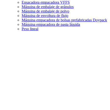
Ensacadora empacadora VFFS
Máquina de embalaje de gránulos
Máquina de embalaje de polvo
Máquina de envoltura de flujo
Máquina empacadora de bolsas prefabricadas Doypack
Máquina empacadora de pasta líquida
Peso lineal