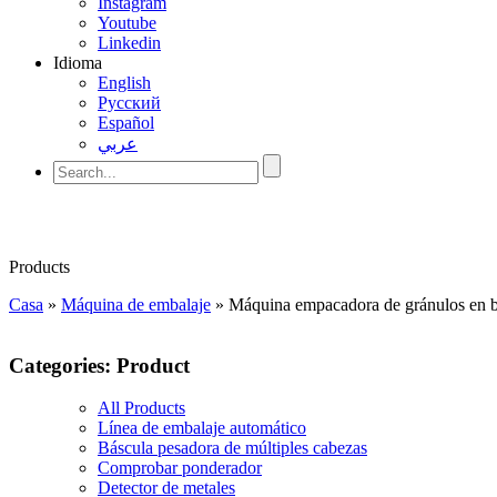
Instagram
Youtube
Linkedin
Idioma
English
Pусский
Español
عربي
Products
Casa
»
Máquina de embalaje
»
Máquina empacadora de gránulos en 
Categories: Product
All Products
Línea de embalaje automático
Báscula pesadora de múltiples cabezas
Comprobar ponderador
Detector de metales