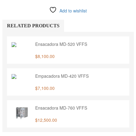
automática
MD-
Add to wishlist
320
VFFS
quantity
RELATED PRODUCTS
Ensacadora MD-520 VFFS
$
8,100.00
Empacadora MD-420 VFFS
$
7,100.00
Ensacadora MD-760 VFFS
$
12,500.00