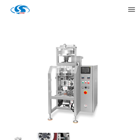
Products
Casa
»
Máquina de embalaje
»
Máquina empacadora automática MD-
320 VFFS