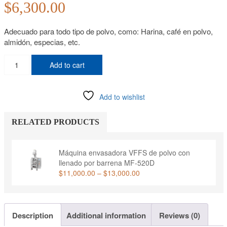
$
6,300.00
Adecuado para todo tipo de polvo, como: Harina, café en polvo,
almidón, especias, etc.
Máquina
Add to cart
empacadora
de
polvo
Add to wishlist
MF-
260D
quantity
RELATED PRODUCTS
Máquina envasadora VFFS de polvo con
llenado por barrena MF-520D
Price
$
11,000.00
–
$
13,000.00
range:
$11,000.00
through
$13,000.00
Description
Additional information
Reviews (0)