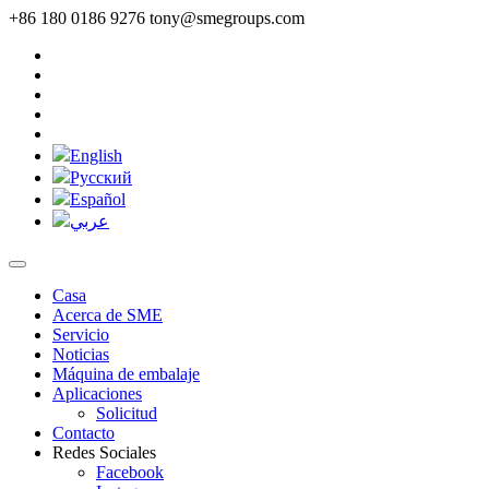
+86 180 0186 9276
tony@smegroups.com
English
Pусский
Español
عربي
Casa
Acerca de SME
Servicio
Noticias
Máquina de embalaje
Aplicaciones
Solicitud
Contacto
Redes Sociales
Facebook