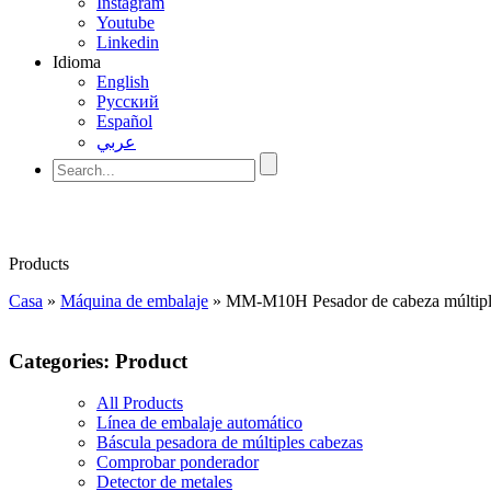
Instagram
Youtube
Linkedin
Idioma
English
Pусский
Español
عربي
Products
Casa
»
Máquina de embalaje
»
MM-M10H Pesador de cabeza múltipl
Categories: Product
All Products
Línea de embalaje automático
Báscula pesadora de múltiples cabezas
Comprobar ponderador
Detector de metales