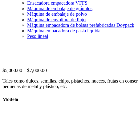
Ensacadora empacadora VFFS
Máquina de embalaje de gránulos
Máquina de embalaje de polvo
Máquina de envoltura de flujo
Máquina empacadora de bolsas prefabricadas Doypack
Máquina empacadora de pasta líquida
Peso lineal
Price
$
5,000.00
–
$
7,000.00
range:
Tales como dulces, semillas, chips, pistachos, nueces, frutas en conse
$5,000.00
pequeñas de metal y plástico, etc.
through
$7,000.00
Modelo