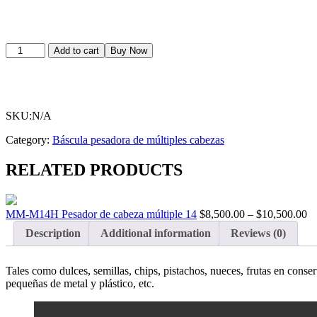
MM-
Add to cart
Buy Now
M10H
Pesador
de
cabeza
múltiple
SKU:N/A
10
quantity
Category:
Báscula pesadora de múltiples cabezas
RELATED PRODUCTS
Pr
MM-M14H Pesador de cabeza múltiple 14
$
8,500.00
–
$
10,500.00
ra
Description
Additional information
Reviews (0)
$8
th
$1
Tales como dulces, semillas, chips, pistachos, nueces, frutas en conse
pequeñas de metal y plástico, etc.