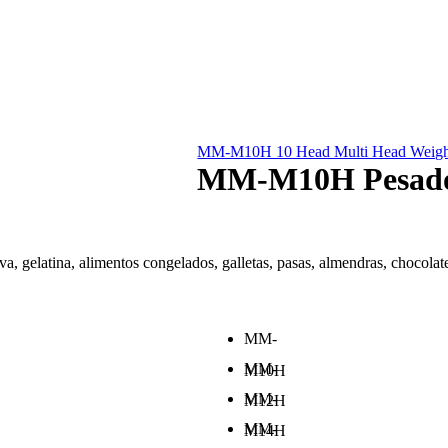
MM-M10H 10 Head Multi Head Weigh
MM-M10H Pesador 
rva, gelatina, alimentos congelados, galletas, pasas, almendras, chocola
MM-
MM-
M10H
MM-
M12H
MM-
M14H