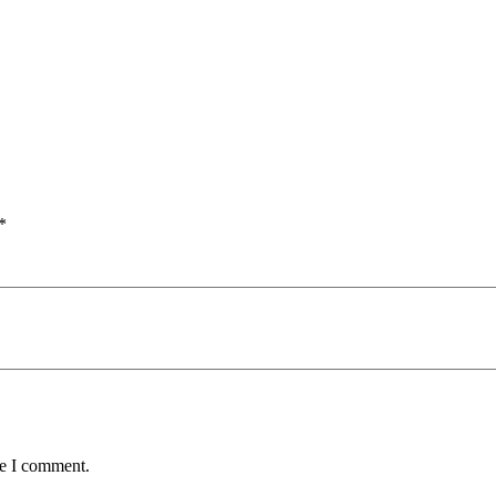
*
me I comment.