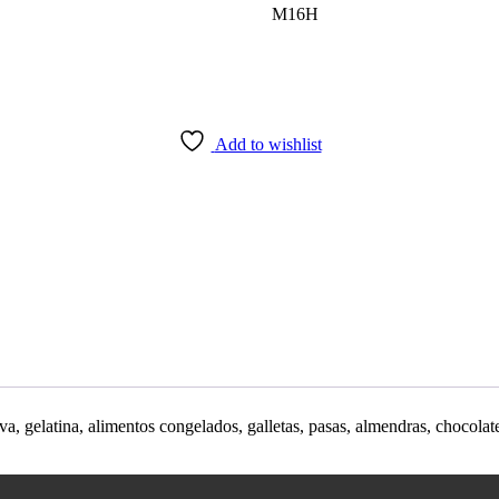
M16H
Add to wishlist
ice
nge:
,500.00
rough
0,500.00
rva, gelatina, alimentos congelados, galletas, pasas, almendras, chocola