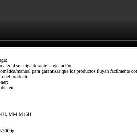
rga;
aterial se caiga durante la ejecución;
tomática/manual para garantizar que los productos fluyan fácilmente con
o del producto.
ener;
abe, etc.
4H, MM-M16H
0-3000g