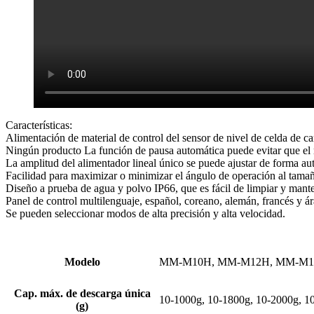
Características:
Alimentación de material de control del sensor de nivel de celda de ca
Ningún producto La función de pausa automática puede evitar que el m
La amplitud del alimentador lineal único se puede ajustar de forma au
Facilidad para maximizar o minimizar el ángulo de operación al tamañ
Diseño a prueba de agua y polvo IP66, que es fácil de limpiar y mant
Panel de control multilenguaje, español, coreano, alemán, francés y ár
Se pueden seleccionar modos de alta precisión y alta velocidad.
Modelo
MM-M10H, MM-M12H, MM-M1
Cap. máx. de descarga única
10-1000g, 10-1800g, 10-2000g, 1
(g)