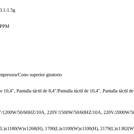
0.1-1.5g
0PPM
mpresora/Cono superior giratorio
de 10,4", Pantalla táctil de 8,4"/Pantalla táctil de 10,4", Pantalla táctil de
V/1200W/50/60HZ/10A, 220V/1500W/50/60HZ/10A, 220V/2000W/5
(L)x1180(W)x1268(H), 1700(L)x1100(W)x1100(H), 2179(L)x1382(W