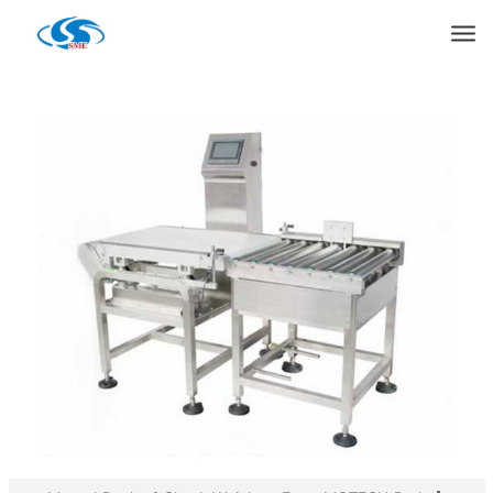
Products
Casa
»
Máquina de embalaje
»
Comprobador de peso MW-40