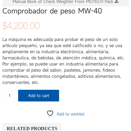
Manual Book of Check Weighter From MOTECH Pack
Comprobador de peso MW-40
$
4,200.00
La máquina es adecuada para probar el peso de un solo
artículo pequeño, ya sea que esté calificado o no, y se usa
ampliamente en la industria electrónica, alimentaria,
farmacéutica, de bebidas, de atención médica, química, etc.
Por ejemplo, se puede usar en industria alimentaria para
comprobar el peso del sabor, pasteles, jamones, fideos
instantáneos, alimentos congelados, aditivos alimentarios,
conservantes, etc.
Comprobador
Add to cart
de
peso
MW-
Add to wishlist
40
quantity
RELATED PRODUCTS