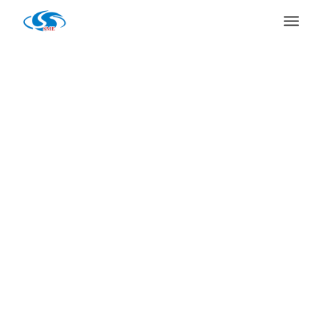
Products
Casa
»
Máquina de embalaje
»
Máquina empacadora de pasta líquida
MG-380