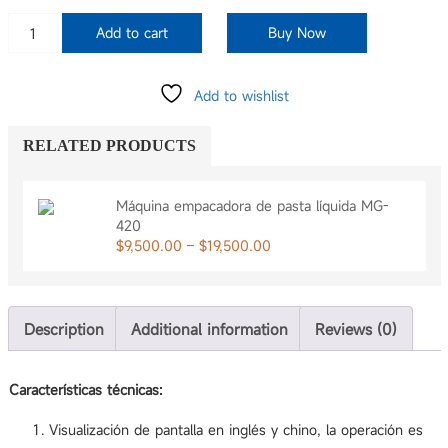
Máquina
Add to cart
Buy Now
empacadora
de
pasta
Add to wishlist
líquida
MG-
380
RELATED PRODUCTS
quantity
Máquina empacadora de pasta líquida MG-
420
Price
$
9,500.00
–
$
19,500.00
range:
$9,500.00
through
$19,500.00
Description
Additional information
Reviews (0)
Características técnicas:
Visualización de pantalla en inglés y chino, la operación es