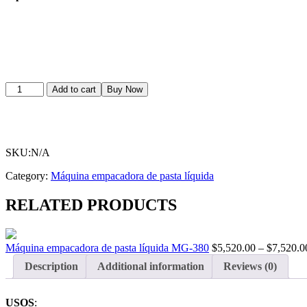
Máquina
Add to cart
Buy Now
empacadora
de
pasta
líquida
MG-
SKU:N/A
420
quantity
Category:
Máquina empacadora de pasta líquida
RELATED PRODUCTS
Máquina empacadora de pasta líquida MG-380
$
5,520.00
–
$
7,520.0
Description
Additional information
Reviews (0)
USOS
: