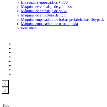
Ensacadora empacadora VFFS
Máquina de embalaje de gránulos
Máquina de embalaje de polvo
Máquina de envoltura de flujo
Máquina empacadora de bolsas prefabricadas Doypack
Máquina empacadora de pasta líquida
Peso lineal
Tipo