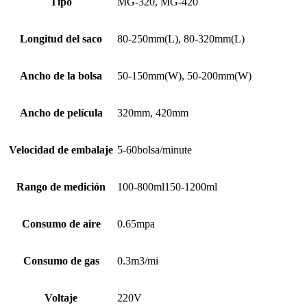
Tipo
MG-320, MG-420
Longitud del saco
80-250mm(L), 80-320mm(L)
Ancho de la bolsa
50-150mm(W), 50-200mm(W)
Ancho de película
320mm, 420mm
Velocidad de embalaje
5-60bolsa/minute
Rango de medición
100-800ml150-1200ml
Consumo de aire
0.65mpa
Consumo de gas
0.3m3/mi
Voltaje
220V