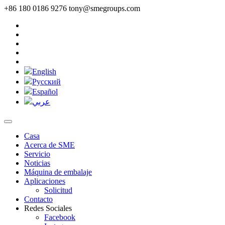
+86 180 0186 9276
tony@smegroups.com
English
Pусский
Español
عربي
Casa
Acerca de SME
Servicio
Noticias
Máquina de embalaje
Aplicaciones
Solicitud
Contacto
Redes Sociales
Facebook