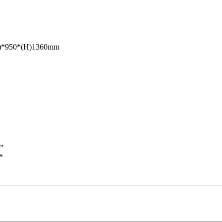
W)*950*(H)1360mm
0”
*