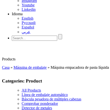
Instagram
Youtube
Linkedin
Idioma
English
Pусский
Español
عربي
Products
Casa
»
Máquina de embalaje
»
Máquina empacadora de pasta líquid
Categories: Product
All Products
Línea de embalaje automático
Báscula pesadora de múltiples cabezas
Comprobar ponderador
Detector de metales