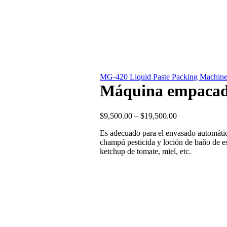
MG-420 Liquid Paste Packing Machin
Máquina empacado
Price
$
9,500.00
–
$
19,500.00
range:
Es adecuado para el envasado automáti
$9,500.00
champú pesticida y loción de baño de esp
through
ketchup de tomate, miel, etc.
$19,500.00